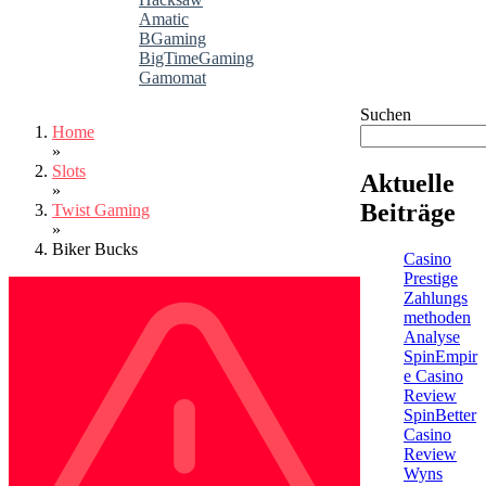
Amatic
BGaming
BigTimeGaming
Gamomat
Suchen
Home
»
Slots
Aktuelle
»
Beiträge
Twist Gaming
»
Biker Bucks
Casino
Prestige
Zahlungs
methoden
Analyse
SpinEmpir
e Casino
Review
SpinBetter
Casino
Review
Wyns