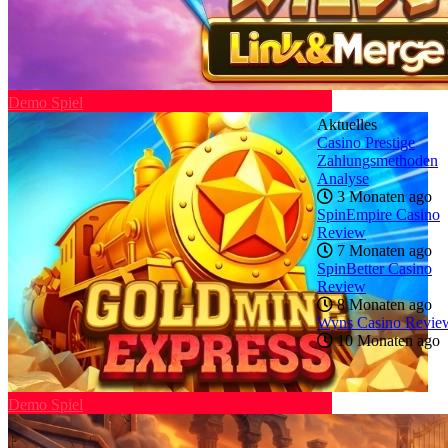
Demo Spiel
Aktuelles
Casino Prestige
Zahlungsmethoden
Analyse
3 Monaten ago
SpinEmpire Casino
Review
7 Monaten ago
SpinBetter Casino
Review
8 Monaten ago
Wyns Casino Revie
10 Monaten ago
Demo Spiel