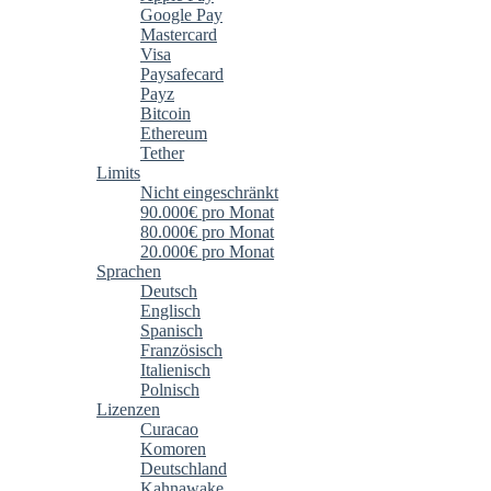
Google Pay
Mastercard
Visa
Paysafecard
Payz
Bitcoin
Ethereum
Tether
Limits
Nicht eingeschränkt
90.000€ pro Monat
80.000€ pro Monat
20.000€ pro Monat
Sprachen
Deutsch
Englisch
Spanisch
Französisch
Italienisch
Polnisch
Lizenzen
Curacao
Komoren
Deutschland
Kahnawake