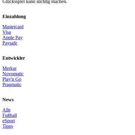
Glücksspiel kann süchtig machen.
Einzahlung
Mastercard
Visa
Apple Pay
Paysafe
Entwickler
Merkur
Novomatic
Play'n Go
Pragmatic
News
Alle
Fußball
eSport
Tipps