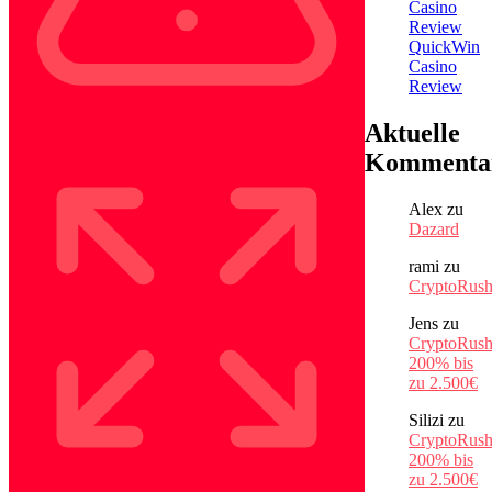
Casino
Review
QuickWin
Casino
Review
Aktuelle
Kommenta
Alex
zu
Dazard
rami
zu
CryptoRus
Jens
zu
CryptoRush
200% bis
zu 2.500€
Silizi
zu
CryptoRush
200% bis
zu 2.500€