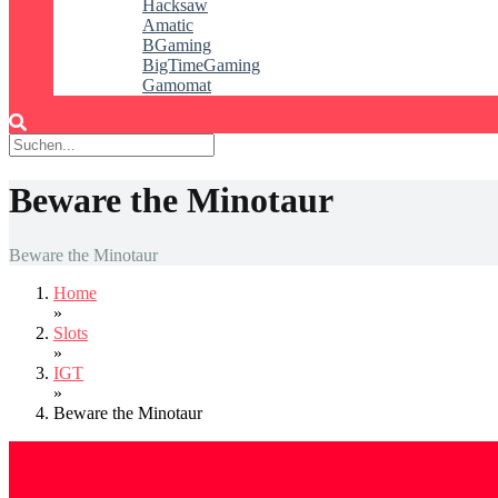
Hacksaw
Amatic
BGaming
BigTimeGaming
Gamomat
Beware the Minotaur
Beware the Minotaur
Home
»
Slots
»
IGT
»
Beware the Minotaur