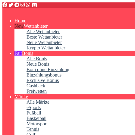
Home
Wettanbieter
Alle Wettanbieter
Beste Wettanbieter
Neue Wettanbieter
Krypto Wettanbieter
Bonis
Alle Bonis
Neue Bonis
Boni ohne Einzahlung
Einzahlungsbonus
Exclusive Bonus
Cashback
Freiwetten
Märtke
Alle Märkte
eSports
Fußball
Basketball
Motorsport
Tennis
Golf