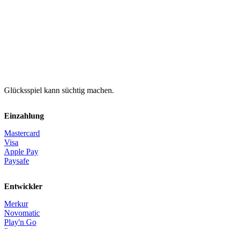
Glücksspiel kann süchtig machen.
Einzahlung
Mastercard
Visa
Apple Pay
Paysafe
Entwickler
Merkur
Novomatic
Play'n Go