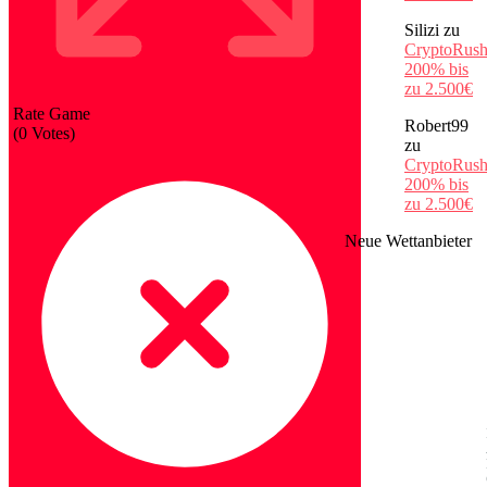
Silizi
zu
CryptoRush
200% bis
zu 2.500€
Rate Game
Robert99
(
0
Votes)
zu
CryptoRush
200% bis
zu 2.500€
Neue Wettanbieter