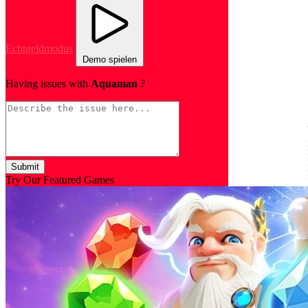
Echtgeldmodus
Demo spielen
Having issues with
Aquaman
?
Submit
Try Our Featured Games