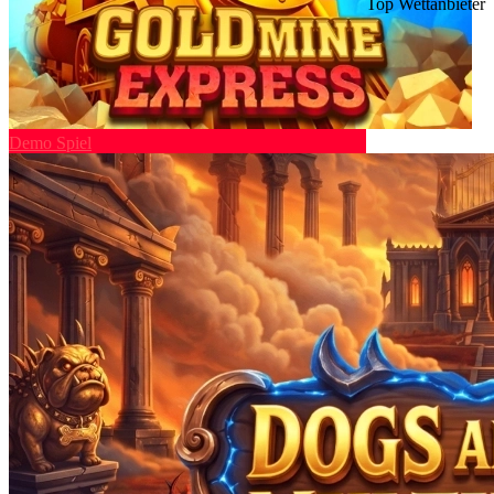
Top Wettanbieter
Demo Spiel