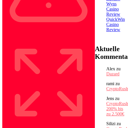
Wyns
Casino
Review
QuickWin
Casino
Review
Aktuelle
Kommenta
Alex
zu
Dazard
rami
zu
CryptoRus
Jens
zu
CryptoRush
200% bis
zu 2.500€
Silizi
zu