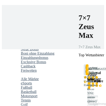
Home
7×7
Wettanbieter
Alle Wettanbieter
Zeus
Beste Wettanbieter
Neue Wettanbieter
Max
Krypto Wettanbieter
Bonis
Alle Bonis
7×7 Zeus Max
Neue Bonis
Boni ohne Einzahlung
Top Wettanbieter
Einzahlungsbonus
Exclusive Bonus
Cashback
Bewertung
Bewertung
Bewertung
Bewertung
Bewertung
Bewertung
Bewertung
Bewertung
Jetzt
Jetzt
Jetzt
Jetzt
Jetzt
Jetzt
Jetzt
Jetzt
XON
BESITZER:
JAHRESUMSATZ
JAHRESUMSATZ
JAHRESUMSATZ
JAHRESUMSATZ
JAHRESUMSATZ
JAHRESUMSATZ
JAHRESUMSATZ
Freiwetten
lesen
lesen
lesen
lesen
lesen
lesen
lesen
lesen
spielen
spielen
spielen
spielen
spielen
spielen
spielen
spielen
RichRoyal
Aurevia
10.000.000€
20.000.000€
1.000.000€
1.000.000€
1.000.000€
1.000.000€
1.000.000€
Märtke
Prestige
IT
BESITZER:
BESITZER:
BESITZER:
BESITZER:
BESITZER:
LIZENZ:
LIZENZ:
Betista
Wyns
SpinBetter
Alle Märkte
QuickWin
SpinEmpire
Group
GBL
Sprut
Liernin
Liernin
Liernin
Curacao
Costa
eSports
LIZENZ:
Solutions
Group
Enterprises
Enterprises
Enterprises
Rica
Fußball
Curacao
N.V.
B.V.
LTD
LTD
LTD
Basketball
Mehr
LIZENZ:
LIZENZ:
LIZENZ:
LIZENZ:
LIZENZ:
Motorsport
Anzeigen
Mehr
Curacao
Curacao
Komoren
Komoren
Komoren
Tennis
Anzeigen
Mehr
(Anjouan)
(Anjouan)
(Anjouan)
*Neukundenang
Anzeigen
Golf