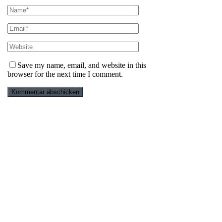
Save my name, email, and website in this
browser for the next time I comment.