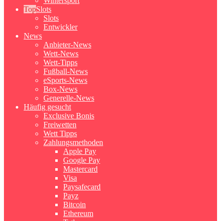
Wintersport
Slots
Slots
Entwickler
News
Anbieter-News
Wett-News
Wett-Tipps
Fußball-News
eSports-News
Box-News
Generelle-News
Häufig gesucht
Exclusive Bonis
Freiwetten
Wett Tipps
Zahlungsmethoden
Apple Pay
Google Pay
Mastercard
Visa
Paysafecard
Payz
Bitcoin
Ethereum