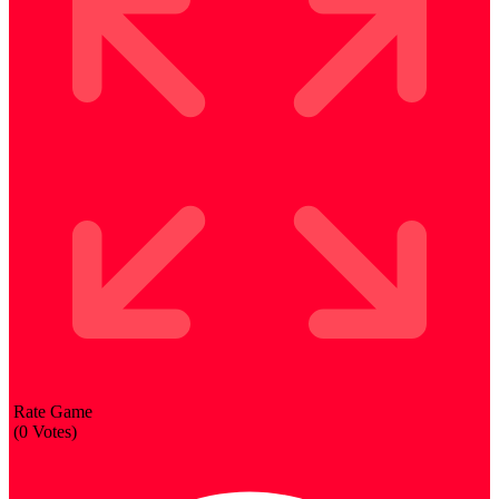
Rate Game
(
0
Votes)