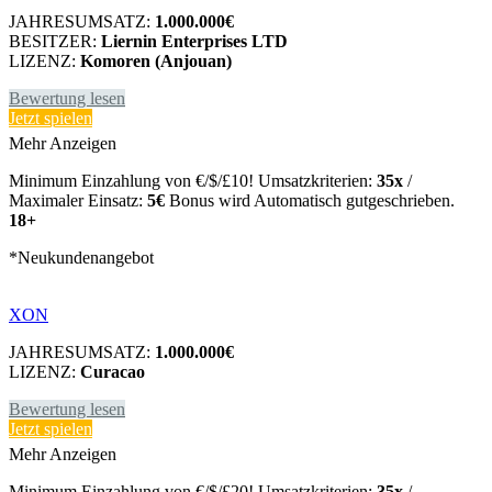
JAHRESUMSATZ:
1.000.000€
BESITZER:
Liernin Enterprises LTD
LIZENZ:
Komoren (Anjouan)
Bewertung lesen
Jetzt spielen
Mehr Anzeigen
Minimum Einzahlung von €/$/£10! Umsatzkriterien:
35x
/
Maximaler Einsatz:
5€
Bonus wird Automatisch gutgeschrieben.
18+
*Neukundenangebot
XON
JAHRESUMSATZ:
1.000.000€
LIZENZ:
Curacao
Bewertung lesen
Jetzt spielen
Mehr Anzeigen
Minimum Einzahlung von €/$/£20! Umsatzkriterien:
35x
/