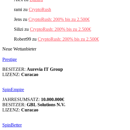
rami
zu
CryptoRush
Jens
zu
CryptoRush: 200% bis zu 2.500€
Silizi
zu
CryptoRush: 200% bis zu 2.500€
Robert99
zu
CryptoRush: 200% bis zu 2.500€
Neue Wettanbieter
Prestige
BESITZER:
Aurevia IT Group
LIZENZ:
Curacao
SpinEmpire
JAHRESUMSATZ:
10.000.000€
BESITZER:
GBL Solutions N.V.
LIZENZ:
Curacao
SpinBetter