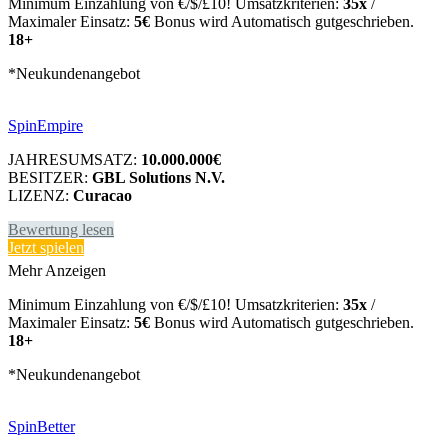
Minimum Einzahlung von €/$/£10! Umsatzkriterien:
35x
/
Maximaler Einsatz:
5€
Bonus wird Automatisch gutgeschrieben.
18+
*Neukundenangebot
SpinEmpire
JAHRESUMSATZ:
10.000.000€
BESITZER:
GBL Solutions N.V.
LIZENZ:
Curacao
Bewertung lesen
Jetzt spielen
Mehr Anzeigen
Minimum Einzahlung von €/$/£10! Umsatzkriterien:
35x
/
Maximaler Einsatz:
5€
Bonus wird Automatisch gutgeschrieben.
18+
*Neukundenangebot
SpinBetter