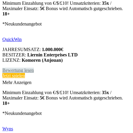
Minimum Einzahlung von €/$/£10! Umsatzkriterien:
35x
/
Maximaler Einsatz:
5€
Bonus wird Automatisch gutgeschrieben.
18+
*Neukundenangebot
QuickWin
JAHRESUMSATZ:
1.000.000€
BESITZER:
Liernin Enterprises LTD
LIZENZ:
Komoren (Anjouan)
Bewertung lesen
Jetzt spielen
Mehr Anzeigen
Minimum Einzahlung von €/$/£10! Umsatzkriterien:
35x
/
Maximaler Einsatz:
5€
Bonus wird Automatisch gutgeschrieben.
18+
*Neukundenangebot
Wyns