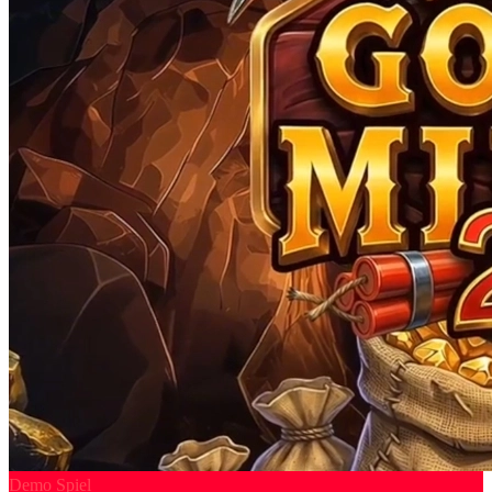
Demo Spiel