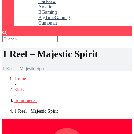
Hacksaw
Amatic
BGaming
BigTimeGaming
Gamomat
1 Reel – Majestic Spirit
1 Reel – Majestic Spirit
Home
»
Slots
»
Spinomenal
»
1 Reel - Majestic Spirit