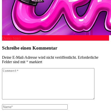
Demo Spiel
Schreibe einen Kommentar
Deine E-Mail-Adresse wird nicht veröffentlicht.
Erforderliche
Felder sind mit
*
markiert