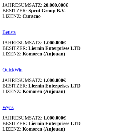
JAHRESUMSATZ:
20.000.000€
BESITZER:
Sprut Group B.V.
LIZENZ:
Curacao
Betista
JAHRESUMSATZ:
1.000.000€
BESITZER:
Liernin Enterprises LTD
LIZENZ:
Komoren (Anjouan)
QuickWin
JAHRESUMSATZ:
1.000.000€
BESITZER:
Liernin Enterprises LTD
LIZENZ:
Komoren (Anjouan)
Wyns
JAHRESUMSATZ:
1.000.000€
BESITZER:
Liernin Enterprises LTD
LIZENZ:
Komoren (Anjouan)