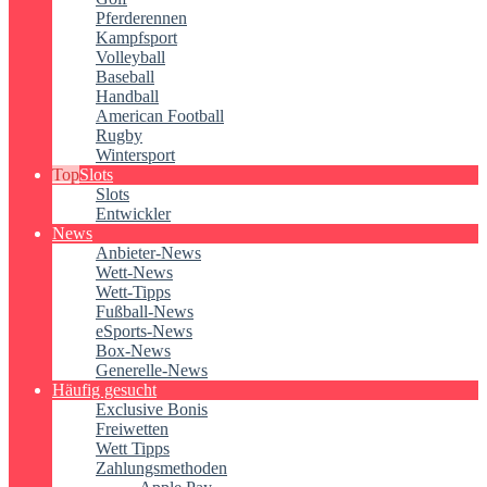
Pferderennen
Kampfsport
Volleyball
Baseball
Handball
American Football
Rugby
Wintersport
Slots
Slots
Entwickler
News
Anbieter-News
Wett-News
Wett-Tipps
Fußball-News
eSports-News
Box-News
Generelle-News
Häufig gesucht
Exclusive Bonis
Freiwetten
Wett Tipps
Zahlungsmethoden