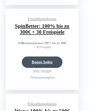
Einzahlungsbonus
SpinBetter: 100% bis zu
300€ + 30 Freispiele
Willkommensbonus 100% bis zu 300€
+ 30 Freispiele
Bonus holen
Mehr Anzeigen
*Neukundenangebot
Einzahlungsbonus
Wyns: 100% bis zu 500€