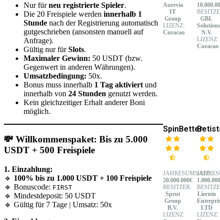
Nur für
neu registrierte Spieler
.
Aurevia
10.000.0
IT
BESITZE
Die 20 Freispiele werden
innerhalb 1
Group
GBL
Stunde
nach der Registrierung automatisch
LIZENZ:
Solution
gutgeschrieben (ansonsten manuell auf
Curacao
N.V.
LIZENZ:
Anfrage).
Curacao
Gültig nur für
Slots
.
Maximaler Gewinn:
50 USDT (bzw.
Gegenwert in anderen Währungen).
Umsatzbedingung:
50x.
Bonus muss innerhalb
1 Tag aktiviert
und
innerhalb von
24 Stunden
genutzt werden.
Kein gleichzeitiger Erhalt anderer Boni
möglich.
SpinBetter
Betist
💸
Willkommenspaket: Bis zu 5.000
USDT + 500 Freispiele
1. Einzahlung:
JAHRESUMSATZ:
JAHRES
🔹
100% bis zu 1.000 USDT + 100 Freispiele
20.000.000€
1.000.00
🔹 Bonuscode:
BESITZER:
BESITZE
FIRST
Sprut
Liernin
🔹 Mindestdeposit: 50 USDT
Group
Enterpri
🔹 Gültig für 7 Tage | Umsatz: 50x
B.V.
LTD
LIZENZ:
LIZENZ: