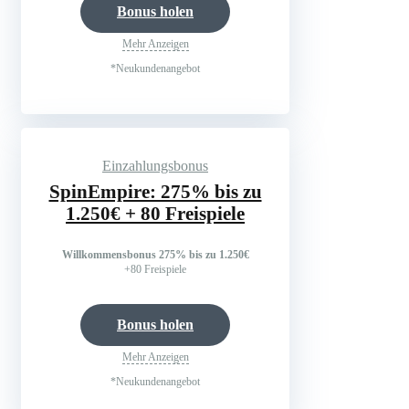
Bonus holen
Mehr Anzeigen
*Neukundenangebot
Einzahlungsbonus
SpinEmpire: 275% bis zu
1.250€ + 80 Freispiele
Willkommensbonus 275% bis zu 1.250€
+80 Freispiele
Bonus holen
Mehr Anzeigen
*Neukundenangebot