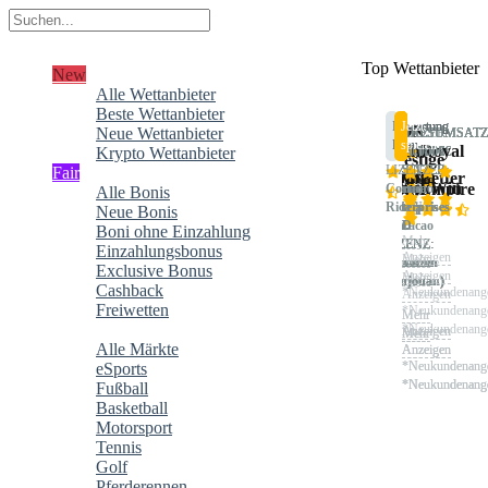
Home
Top Wettanbieter
Wettanbieter
Alle Wettanbieter
Beste Wettanbieter
Bewertung
Bewertung
Bewertung
Bewertung
Bewertung
Bewertung
Bewertung
Bewertung
Jetzt
Jetzt
Jetzt
Jetzt
Jetzt
Jetzt
Jetzt
Jetzt
XON
Neue Wettanbieter
BESITZER:
JAHRESUMSATZ
JAHRESUMSATZ
JAHRESUMSATZ
JAHRESUMSATZ
JAHRESUMSATZ
JAHRESUMSATZ
JAHRESUMSATZ
lesen
lesen
lesen
lesen
lesen
lesen
lesen
lesen
spielen
spielen
spielen
spielen
spielen
spielen
spielen
spielen
RichRoyal
Krypto Wettanbieter
Aurevia
10.000.000€
20.000.000€
1.000.000€
1.000.000€
1.000.000€
1.000.000€
1.000.000€
Prestige
IT
BESITZER:
BESITZER:
BESITZER:
BESITZER:
BESITZER:
LIZENZ:
LIZENZ:
Bonis
Betista
Wyns
SpinBetter
QuickWin
SpinEmpire
Group
GBL
Sprut
Liernin
Liernin
Liernin
Curacao
Costa
Alle Bonis
LIZENZ:
Solutions
Group
Enterprises
Enterprises
Enterprises
Rica
Neue Bonis
Curacao
N.V.
B.V.
LTD
LTD
LTD
Boni ohne Einzahlung
Mehr
LIZENZ:
LIZENZ:
LIZENZ:
LIZENZ:
LIZENZ:
Einzahlungsbonus
Anzeigen
Mehr
Curacao
Curacao
Komoren
Komoren
Komoren
Exclusive Bonus
Anzeigen
Mehr
(Anjouan)
(Anjouan)
(Anjouan)
Cashback
*Neukundenang
Anzeigen
Freiwetten
*Neukundenang
Mehr
Mehr
Märtke
*Neukundenang
Anzeigen
Anzeigen
Mehr
Mehr
Mehr
Alle Märkte
Anzeigen
Anzeigen
Anzeigen
*Neukundenang
*Neukundenang
eSports
*Neukundenang
*Neukundenang
*Neukundenang
Fußball
Basketball
Motorsport
Tennis
Golf
Pferderennen