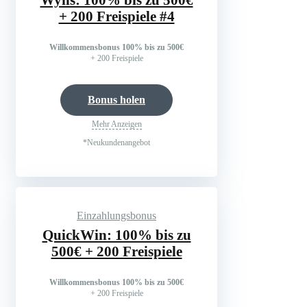
+ 200 Freispiele #4
Willkommensbonus 100% bis zu 500€
+ 200 Freispiele
Bonus holen
Mehr Anzeigen
*Neukundenangebot
Einzahlungsbonus
QuickWin: 100% bis zu
500€ + 200 Freispiele
Willkommensbonus 100% bis zu 500€
+ 200 Freispiele