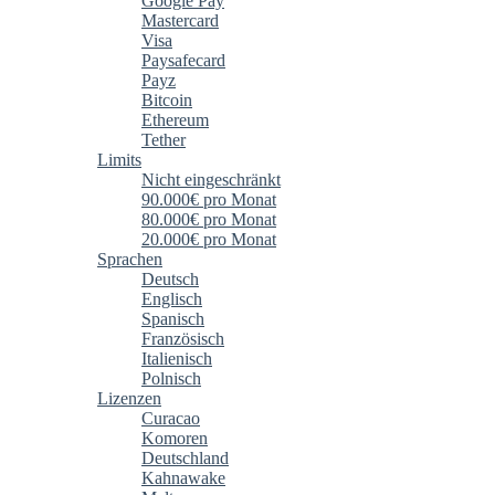
Google Pay
Mastercard
Visa
Paysafecard
Payz
Bitcoin
Ethereum
Tether
Limits
Nicht eingeschränkt
90.000€ pro Monat
80.000€ pro Monat
20.000€ pro Monat
Sprachen
Deutsch
Englisch
Spanisch
Französisch
Italienisch
Polnisch
Lizenzen
Curacao
Komoren
Deutschland
Kahnawake