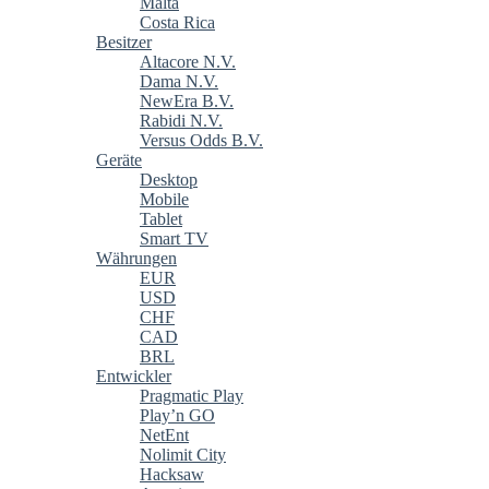
Malta
Costa Rica
Besitzer
Altacore N.V.
Dama N.V.
NewEra B.V.
Rabidi N.V.
Versus Odds B.V.
Geräte
Desktop
Mobile
Tablet
Smart TV
Währungen
EUR
USD
CHF
CAD
BRL
Entwickler
Pragmatic Play
Play’n GO
NetEnt
Nolimit City
Hacksaw