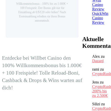
Wyns
Willkommensbonus - 100% bis zu 1.000€ +
Casino
100 Freispiele. Der Bonus gilt nur für
Review
Einzahlung ab €/$/£20 oder höher! Nach
QuickWin
Ersteinzahlung erhalten sie ihren Bonus
Casino
automatisch.
Review
Aktuelle
Kommenta
Alex
zu
Entdecke bei Willbet Casino den
Dazard
100% Willkommensbonus bis 1.000€
rami
zu
+ 100 Freispiele! Tolle Reload-Boni,
CryptoRus
Cashback & Drops & Wins warten auf
Jens
zu
CryptoRush
dich!
200% bis
zu 2.500€
Silizi
zu
CryptoRush