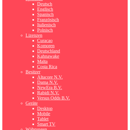
Deutsch
Englisch
Spanisch
Französisch
Italienisch
Polnisch
Lizenzen
Curacao
Komoren
Deutschland
Kahnawake
Malta
Costa Rica
Besitzer
Altacore N.V.
Dama N.V.
NewEra B.V.
Rabidi N.V.
Versus Odds B.V.
Geräte
Desktop
Mobile
Tablet
Smart TV
Währungen