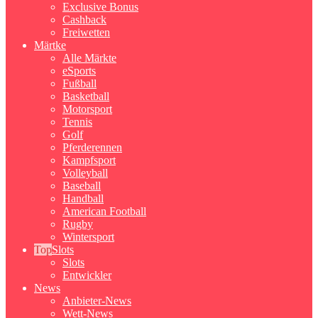
Exclusive Bonus
Cashback
Freiwetten
Märtke
Alle Märkte
eSports
Fußball
Basketball
Motorsport
Tennis
Golf
Pferderennen
Kampfsport
Volleyball
Baseball
Handball
American Football
Rugby
Wintersport
Slots
Slots
Entwickler
News
Anbieter-News
Wett-News