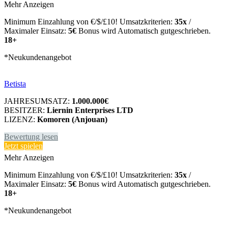
Mehr Anzeigen
Minimum Einzahlung von €/$/£10! Umsatzkriterien:
35x
/
Maximaler Einsatz:
5€
Bonus wird Automatisch gutgeschrieben.
18+
*Neukundenangebot
Betista
JAHRESUMSATZ:
1.000.000€
BESITZER:
Liernin Enterprises LTD
LIZENZ:
Komoren (Anjouan)
Bewertung lesen
Jetzt spielen
Mehr Anzeigen
Minimum Einzahlung von €/$/£10! Umsatzkriterien:
35x
/
Maximaler Einsatz:
5€
Bonus wird Automatisch gutgeschrieben.
18+
*Neukundenangebot