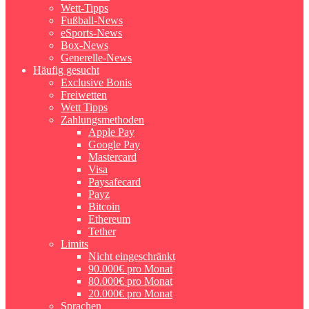
Wett-Tipps
Fußball-News
eSports-News
Box-News
Generelle-News
Häufig gesucht
Exclusive Bonis
Freiwetten
Wett Tipps
Zahlungsmethoden
Apple Pay
Google Pay
Mastercard
Visa
Paysafecard
Payz
Bitcoin
Ethereum
Tether
Limits
Nicht eingeschränkt
90.000€ pro Monat
80.000€ pro Monat
20.000€ pro Monat
Sprachen