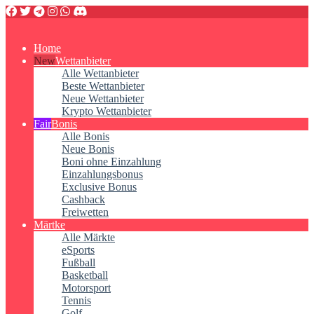
Home
Wettanbieter
Alle Wettanbieter
Beste Wettanbieter
Neue Wettanbieter
Krypto Wettanbieter
Bonis
Alle Bonis
Neue Bonis
Boni ohne Einzahlung
Einzahlungsbonus
Exclusive Bonus
Cashback
Freiwetten
Märtke
Alle Märkte
eSports
Fußball
Basketball
Motorsport
Tennis
Golf