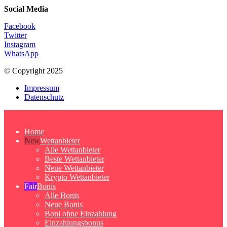
Social Media
Facebook
Twitter
Instagram
WhatsApp
© Copyright 2025
Impressum
Datenschutz
Home
Wettanbieter
Alle Wettanbieter
Beste Wettanbieter
Neue Wettanbieter
Krypto Wettanbieter
Bonis
Alle Bonis
Neue Bonis
Boni ohne Einzahlung
Einzahlungsbonus