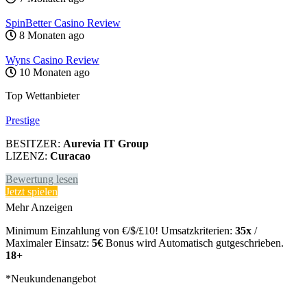
SpinBetter Casino Review
8 Monaten ago
Wyns Casino Review
10 Monaten ago
Top Wettanbieter
Prestige
BESITZER:
Aurevia IT Group
LIZENZ:
Curacao
Bewertung lesen
Jetzt spielen
Mehr Anzeigen
Minimum Einzahlung von €/$/£10! Umsatzkriterien:
35x
/
Maximaler Einsatz:
5€
Bonus wird Automatisch gutgeschrieben.
18+
*Neukundenangebot