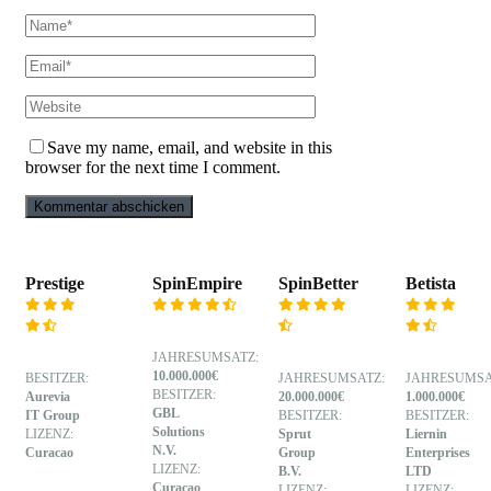
Save my name, email, and website in this
browser for the next time I comment.
Prestige
SpinEmpire
SpinBetter
Betista
JAHRESUMSATZ:
10.000.000€
BESITZER:
JAHRESUMSATZ:
JAHRESUMSA
BESITZER:
Aurevia
20.000.000€
1.000.000€
GBL
IT Group
BESITZER:
BESITZER:
Solutions
LIZENZ:
Sprut
Liernin
N.V.
Curacao
Group
Enterprises
LIZENZ:
B.V.
LTD
Curacao
LIZENZ:
LIZENZ: