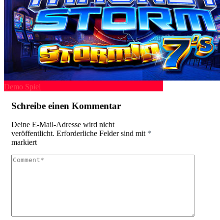
Demo Spiel
Schreibe einen Kommentar
Deine E-Mail-Adresse wird nicht
veröffentlicht.
Erforderliche Felder sind mit
*
markiert