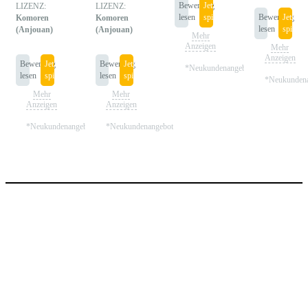
Bewertung
Jetzt
LIZENZ:
LIZENZ:
lesen
spielen
Bewertung
Jetzt
Komoren
Komoren
lesen
spielen
(Anjouan)
(Anjouan)
Mehr
Anzeigen
Mehr
Anzeigen
Bewertung
Jetzt
Bewertung
Jetzt
*Neukundenangebot
lesen
spielen
lesen
spielen
*Neukundena
Mehr
Mehr
Anzeigen
Anzeigen
*Neukundenangebot
*Neukundenangebot