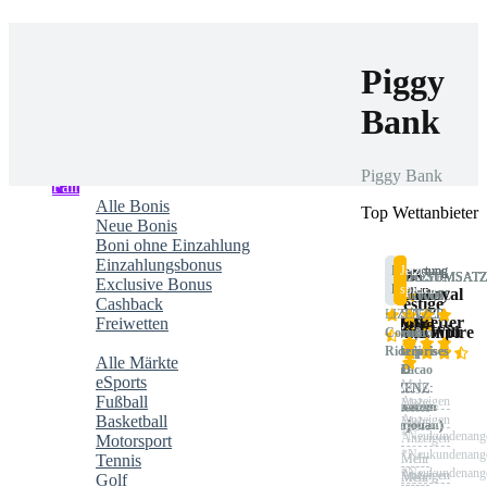
Home
Piggy
Wettanbieter
Alle Wettanbieter
Bank
Beste Wettanbieter
Neue Wettanbieter
Krypto Wettanbieter
Piggy Bank
Bonis
Alle Bonis
Top Wettanbieter
Neue Bonis
Boni ohne Einzahlung
Einzahlungsbonus
Bewertung
Bewertung
Bewertung
Bewertung
Bewertung
Bewertung
Bewertung
Bewertung
Jetzt
Jetzt
Jetzt
Jetzt
Jetzt
Jetzt
Jetzt
Jetzt
XON
BESITZER:
JAHRESUMSATZ
JAHRESUMSATZ
JAHRESUMSATZ
JAHRESUMSATZ
JAHRESUMSATZ
JAHRESUMSATZ
JAHRESUMSATZ
Exclusive Bonus
lesen
lesen
lesen
lesen
lesen
lesen
lesen
lesen
spielen
spielen
spielen
spielen
spielen
spielen
spielen
spielen
RichRoyal
Aurevia
10.000.000€
20.000.000€
1.000.000€
1.000.000€
1.000.000€
1.000.000€
1.000.000€
Prestige
Cashback
IT
BESITZER:
BESITZER:
BESITZER:
BESITZER:
BESITZER:
LIZENZ:
LIZENZ:
Betista
Wyns
SpinBetter
Freiwetten
QuickWin
SpinEmpire
Group
GBL
Sprut
Liernin
Liernin
Liernin
Curacao
Costa
Märtke
LIZENZ:
Solutions
Group
Enterprises
Enterprises
Enterprises
Rica
Alle Märkte
Curacao
N.V.
B.V.
LTD
LTD
LTD
eSports
Mehr
LIZENZ:
LIZENZ:
LIZENZ:
LIZENZ:
LIZENZ:
Fußball
Anzeigen
Mehr
Curacao
Curacao
Komoren
Komoren
Komoren
Anzeigen
Basketball
Mehr
(Anjouan)
(Anjouan)
(Anjouan)
*Neukundenang
Anzeigen
Motorsport
*Neukundenang
Mehr
Mehr
Tennis
*Neukundenang
Anzeigen
Anzeigen
Mehr
Mehr
Mehr
Golf