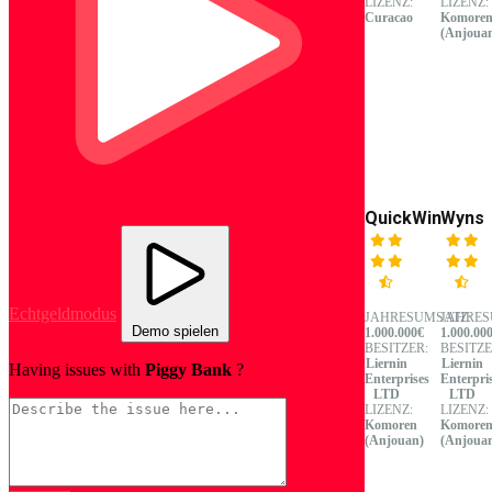
LIZENZ:
LIZENZ:
Curacao
Komore
(Anjoua
QuickWin
Wyns
Echtgeldmodus
JAHRESUMSATZ:
JAHRES
Demo spielen
1.000.000€
1.000.00
BESITZER:
BESITZE
Liernin
Liernin
Having issues with
Piggy Bank
?
Enterprises
Enterpri
LTD
LTD
LIZENZ:
LIZENZ:
Komoren
Komore
(Anjouan)
(Anjoua