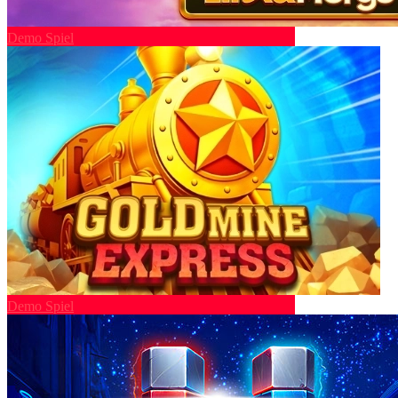
Demo Spiel
Demo Spiel