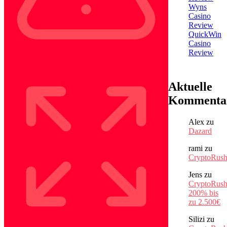
Wyns
Casino
Review
QuickWin
Casino
Review
Aktuelle
Kommenta
Alex
zu
Dazard
rami
zu
CryptoRus
Jens
zu
CryptoRush
200% bis
zu 2.500€
Silizi
zu