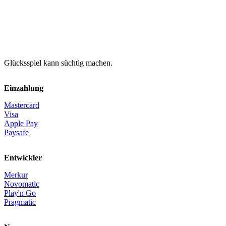
Glücksspiel kann süchtig machen.
Einzahlung
Mastercard
Visa
Apple Pay
Paysafe
Entwickler
Merkur
Novomatic
Play'n Go
Pragmatic