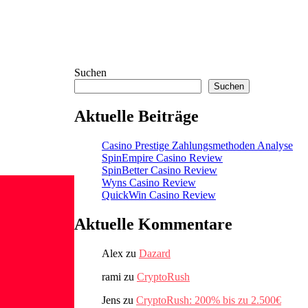
Suchen
Suchen
Aktuelle Beiträge
Casino Prestige Zahlungsmethoden Analyse
SpinEmpire Casino Review
SpinBetter Casino Review
Wyns Casino Review
QuickWin Casino Review
Aktuelle Kommentare
Alex
zu
Dazard
rami
zu
CryptoRush
Jens
zu
CryptoRush: 200% bis zu 2.500€