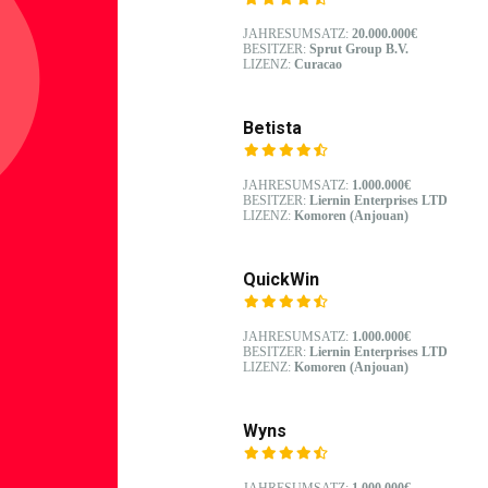
JAHRESUMSATZ:
20.000.000€
BESITZER:
Sprut Group B.V.
LIZENZ:
Curacao
Betista
JAHRESUMSATZ:
1.000.000€
BESITZER:
Liernin Enterprises LTD
LIZENZ:
Komoren (Anjouan)
QuickWin
JAHRESUMSATZ:
1.000.000€
BESITZER:
Liernin Enterprises LTD
LIZENZ:
Komoren (Anjouan)
Wyns