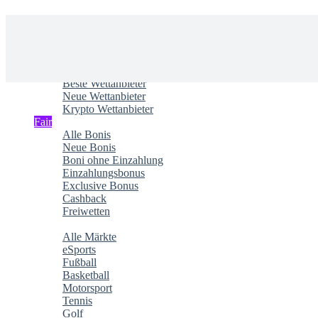
Home
Wettanbieter
Alle Wettanbieter
Beste Wettanbieter
Neue Wettanbieter
Krypto Wettanbieter
Bonis
Alle Bonis
Neue Bonis
Boni ohne Einzahlung
Einzahlungsbonus
Exclusive Bonus
Cashback
Freiwetten
Märtke
Alle Märkte
eSports
Fußball
Basketball
Motorsport
Tennis
Golf