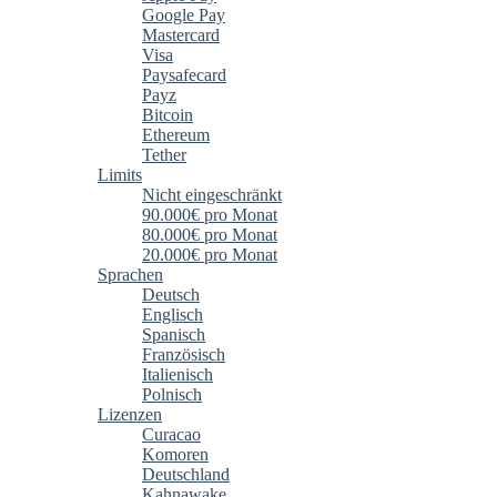
Google Pay
Mastercard
Visa
Paysafecard
Payz
Bitcoin
Ethereum
Tether
Limits
Nicht eingeschränkt
90.000€ pro Monat
80.000€ pro Monat
20.000€ pro Monat
Sprachen
Deutsch
Englisch
Spanisch
Französisch
Italienisch
Polnisch
Lizenzen
Curacao
Komoren
Deutschland
Kahnawake