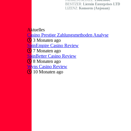
JAHRESUMSATZ:
1.000.000€
BESITZER:
Liernin Enterprises LTD
LIZENZ:
Komoren (Anjouan)
Aktuelles
Casino Prestige Zahlungsmethoden Analyse
3 Monaten ago
SpinEmpire Casino Review
7 Monaten ago
SpinBetter Casino Review
8 Monaten ago
Wyns Casino Review
10 Monaten ago