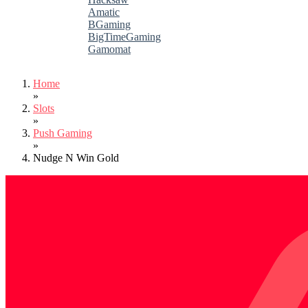
Amatic
BGaming
BigTimeGaming
Gamomat
Home
»
Slots
»
Push Gaming
»
Nudge N Win Gold