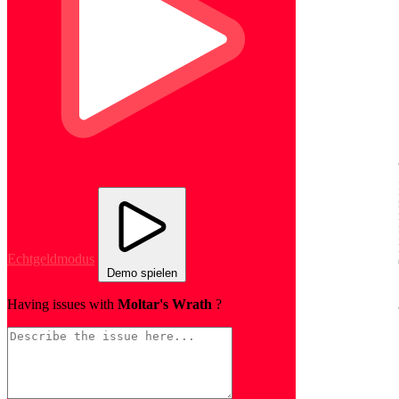
Echtgeldmodus
Demo spielen
Having issues with
Moltar's Wrath
?