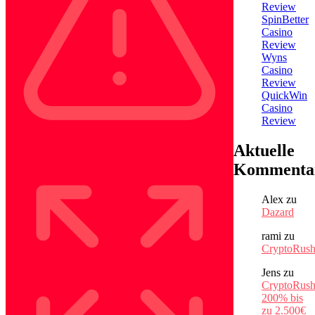
Review
SpinBetter
Casino
Review
Wyns
Casino
Review
QuickWin
Casino
Review
Aktuelle
Kommenta
Alex
zu
Dazard
rami
zu
CryptoRus
Jens
zu
CryptoRush
200% bis
zu 2.500€