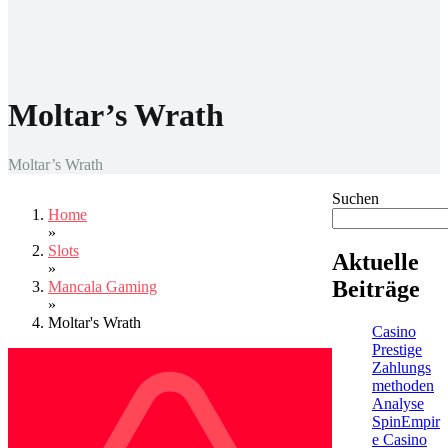
Amatic
BGaming
BigTimeGaming
Gamomat
Moltar’s Wrath
Moltar’s Wrath
Suchen
Home
»
Slots
Aktuelle
»
Beiträge
Mancala Gaming
»
Moltar's Wrath
Casino
Prestige
Zahlungs
methoden
Analyse
SpinEmpir
e Casino