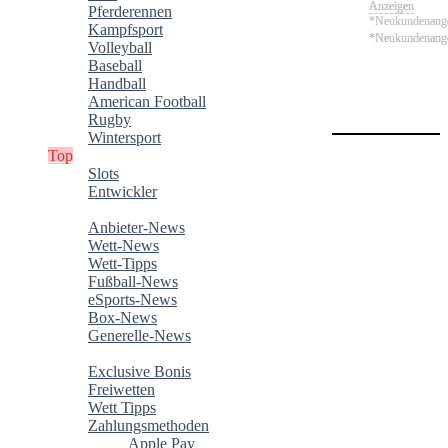
Anzeigen
Anzeigen
Anzeigen
Pferderennen
*Neukundenang
*Neukundenang
Kampfsport
*Neukundenang
*Neukundenang
*Neukundenang
Volleyball
Baseball
Handball
American Football
Rugby
Wintersport
Slots
Slots
Entwickler
News
Anbieter-News
Wett-News
Wett-Tipps
Fußball-News
eSports-News
Box-News
Generelle-News
Häufig gesucht
Exclusive Bonis
Freiwetten
Wett Tipps
Zahlungsmethoden
Apple Pay