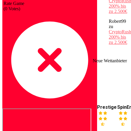
CryptoRush
Rate Game
200% bis
(
0
Votes)
zu 2.500€
Robert99
zu
CryptoRush
200% bis
zu 2.500€
Neue Wettanbieter
Prestige
SpinE