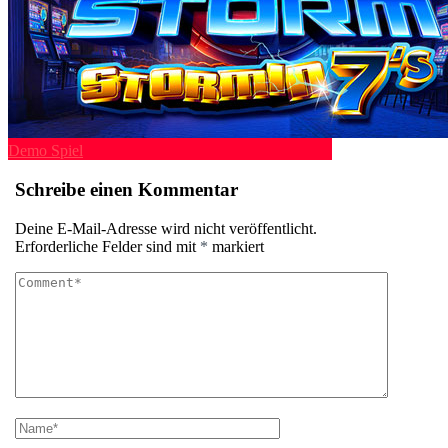
Demo Spiel
Schreibe einen Kommentar
Deine E-Mail-Adresse wird nicht veröffentlicht.
Erforderliche Felder sind mit
*
markiert