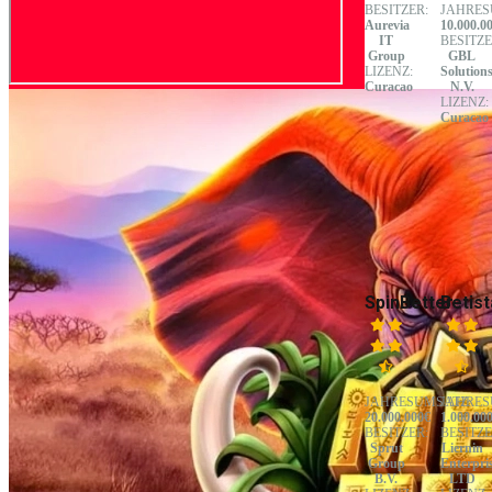
BESITZER:
JAHRES
Aurevia
10.000.0
IT
BESITZE
Group
GBL
LIZENZ:
Solution
Curacao
N.V.
LIZENZ:
Curacao
SpinBetter
Betist
JAHRESUMSATZ:
JAHRES
20.000.000€
1.000.00
BESITZER:
BESITZE
Sprut
Liernin
Group
Enterpri
B.V.
LTD