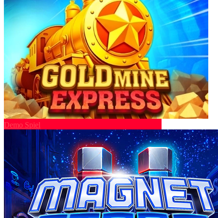
Demo Spiel