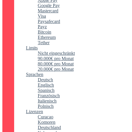
Apple Pay
Google Pay
Mastercard
Visa
Paysafecard
Payz
Bitcoin
Ethereum
Tether
Limits
Nicht eingeschränkt
90.000€ pro Monat
80.000€ pro Monat
20.000€ pro Monat
Sprachen
Deutsch
Englisch
Spanisch
Französisch
Italienisch
Polnisch
Lizenzen
Curacao
Komoren
Deutschland