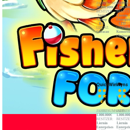
JAHRESUMSATZ:
JAHRES
20.000.000€
1.000.00
BESITZER:
BESITZE
Sprut
Liernin
Group
Enterpri
B.V.
LTD
LIZENZ:
LIZENZ:
Curacao
Komore
(Anjoua
QuickWin
Wyns
JAHRESUMSATZ:
JAHRES
1.000.000€
1.000.00
BESITZER:
BESITZE
Liernin
Liernin
Enterprises
Enterpri