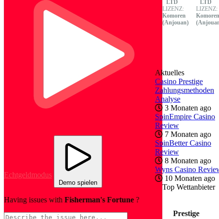
LTD
LTD
LIZENZ:
LIZENZ:
Komoren
Komore
(Anjouan)
(Anjoua
Aktuelles
Casino Prestige
Zahlungsmethoden
Analyse
3 Monaten ago
SpinEmpire Casino
Review
7 Monaten ago
SpinBetter Casino
Review
8 Monaten ago
Wyns Casino Revie
Echtgeldmodus
10 Monaten ago
Demo spielen
Top Wettanbieter
Having issues with
Fisherman's Fortune
?
Prestige