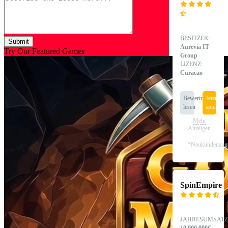
BESITZER:
Submit
Aurevia IT
Try Our Featured Games
Group
LIZENZ:
Curacao
Bewertung
Jetzt
lesen
spielen
Mehr
Anzeigen
*Neukundenang
SpinEmpire
JAHRESUMSATZ
10.000.000€