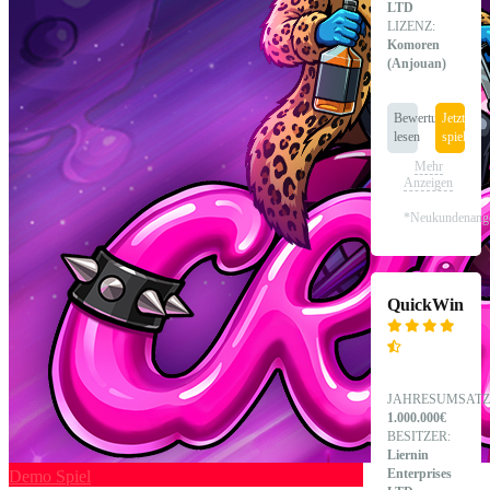
LTD
LIZENZ:
Komoren
(Anjouan)
Bewertung
Jetzt
lesen
spielen
Mehr
Anzeigen
*Neukundenang
QuickWin
JAHRESUMSATZ
1.000.000€
BESITZER:
Liernin
Enterprises
Demo Spiel