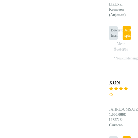
LIZENZ:
Komoren
(Anjouan)
Bewertung
Jetzt
lesen
spielen
Mehr
Anzeigen
*Neukundenang
XON
JAHRESUMSATZ
1.000.000€
LIZENZ:
Curacao