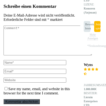
LTD
LIZENZ:
Schreibe einen Kommentar
Komoren
(Anjouan)
Deine E-Mail-Adresse wird nicht veröffentlicht.
Erforderliche Felder sind mit
*
markiert
Bewertung
Jetzt
lesen
spielen
Mehr
Anzeigen
*Neukundenang
Wyns
JAHRESUMSATZ
Save my name, email, and website in this
1.000.000€
browser for the next time I comment.
BESITZER:
Liernin
Enterprises
LTD