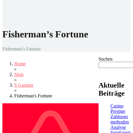
Amatic
BGaming
BigTimeGaming
Gamomat
Fisherman’s Fortune
Fisherman’s Fortune
Suchen
Home
»
Slots
»
Aktuelle
S Gaming
»
Beiträge
Fisherman's Fortune
Casino
Prestige
Zahlungs
methoden
Analyse
SpinEmpir