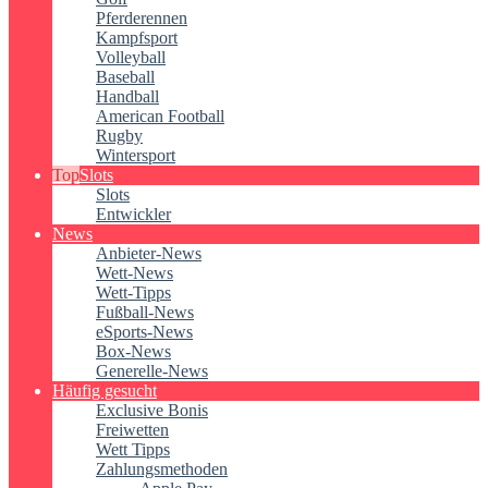
Pferderennen
Kampfsport
Volleyball
Baseball
Handball
American Football
Rugby
Wintersport
Slots
Slots
Entwickler
News
Anbieter-News
Wett-News
Wett-Tipps
Fußball-News
eSports-News
Box-News
Generelle-News
Häufig gesucht
Exclusive Bonis
Freiwetten
Wett Tipps
Zahlungsmethoden