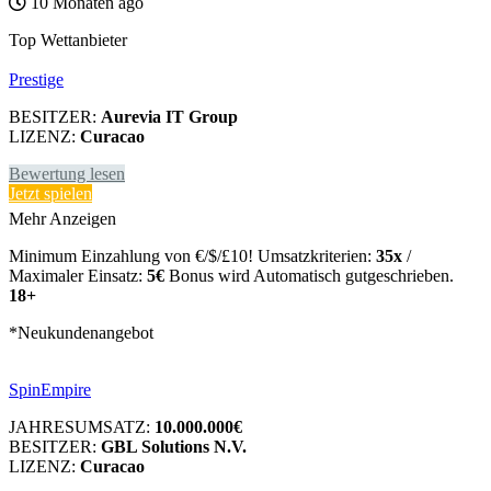
10 Monaten ago
Top Wettanbieter
Prestige
BESITZER:
Aurevia IT Group
LIZENZ:
Curacao
Bewertung lesen
Jetzt spielen
Mehr Anzeigen
Minimum Einzahlung von €/$/£10! Umsatzkriterien:
35x
/
Maximaler Einsatz:
5€
Bonus wird Automatisch gutgeschrieben.
18+
*Neukundenangebot
SpinEmpire
JAHRESUMSATZ:
10.000.000€
BESITZER:
GBL Solutions N.V.
LIZENZ:
Curacao