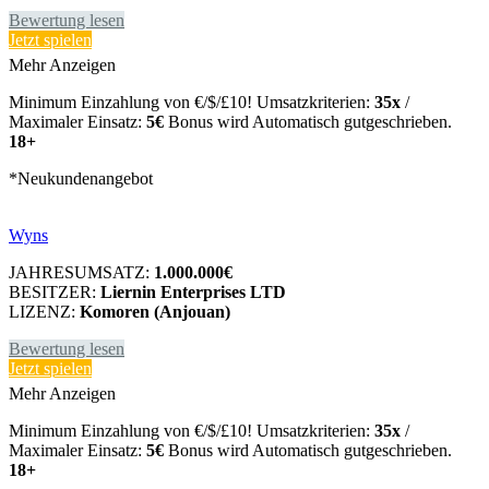
Bewertung lesen
Jetzt spielen
Mehr Anzeigen
Minimum Einzahlung von €/$/£10! Umsatzkriterien:
35x
/
Maximaler Einsatz:
5€
Bonus wird Automatisch gutgeschrieben.
18+
*Neukundenangebot
Wyns
JAHRESUMSATZ:
1.000.000€
BESITZER:
Liernin Enterprises LTD
LIZENZ:
Komoren (Anjouan)
Bewertung lesen
Jetzt spielen
Mehr Anzeigen
Minimum Einzahlung von €/$/£10! Umsatzkriterien:
35x
/
Maximaler Einsatz:
5€
Bonus wird Automatisch gutgeschrieben.
18+