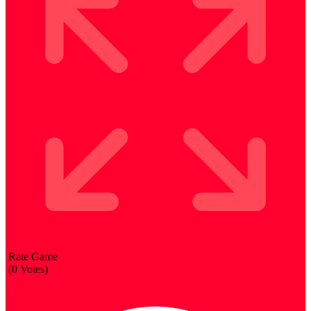
Rate Game
(
0
Votes)