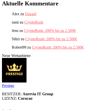
Aktuelle Kommentare
Alex
zu
Dazard
rami
zu
CryptoRush
Jens
zu
CryptoRush: 200% bis zu 2.500€
Silizi
zu
CryptoRush: 200% bis zu 2.500€
Robert99
zu
CryptoRush: 200% bis zu 2.500€
Neue Wettanbieter
Prestige
BESITZER:
Aurevia IT Group
LIZENZ:
Curacao