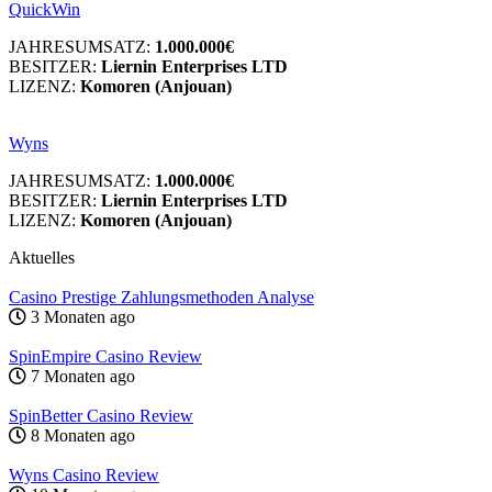
QuickWin
JAHRESUMSATZ:
1.000.000€
BESITZER:
Liernin Enterprises LTD
LIZENZ:
Komoren (Anjouan)
Wyns
JAHRESUMSATZ:
1.000.000€
BESITZER:
Liernin Enterprises LTD
LIZENZ:
Komoren (Anjouan)
Aktuelles
Casino Prestige Zahlungsmethoden Analyse
3 Monaten ago
SpinEmpire Casino Review
7 Monaten ago
SpinBetter Casino Review
8 Monaten ago
Wyns Casino Review