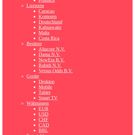
Polnisch
Lizenzen
Curacao
Komoren
Deutschland
Kahnawake
Malta
Costa Rica
Besitzer
Altacore N.V.
Dama N.V.
NewEra B.V.
Rabidi N.V.
Versus Odds B.V.
Geräte
Desktop
Mobile
Tablet
Smart TV
Währungen
EUR
USD
CHF
CAD
BRL