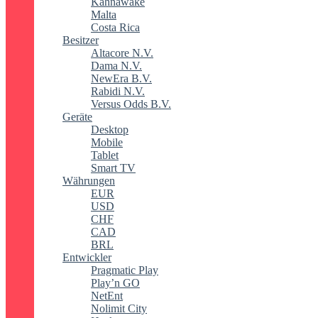
Kahnawake
Malta
Costa Rica
Besitzer
Altacore N.V.
Dama N.V.
NewEra B.V.
Rabidi N.V.
Versus Odds B.V.
Geräte
Desktop
Mobile
Tablet
Smart TV
Währungen
EUR
USD
CHF
CAD
BRL
Entwickler
Pragmatic Play
Play’n GO
NetEnt
Nolimit City