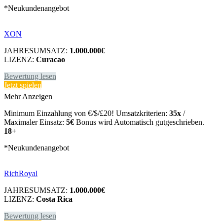
*Neukundenangebot
XON
JAHRESUMSATZ:
1.000.000€
LIZENZ:
Curacao
Bewertung lesen
Jetzt spielen
Mehr Anzeigen
Minimum Einzahlung von €/$/£20! Umsatzkriterien:
35x
/
Maximaler Einsatz:
5€
Bonus wird Automatisch gutgeschrieben.
18+
*Neukundenangebot
RichRoyal
JAHRESUMSATZ:
1.000.000€
LIZENZ:
Costa Rica
Bewertung lesen