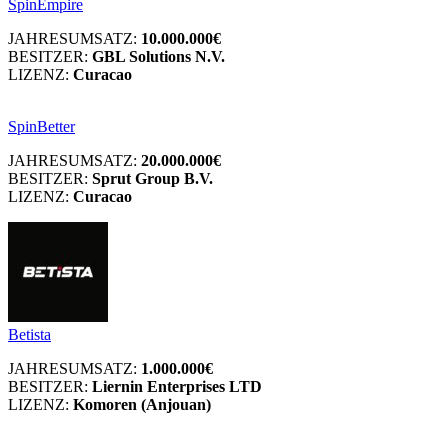
SpinEmpire
JAHRESUMSATZ:
10.000.000€
BESITZER:
GBL Solutions N.V.
LIZENZ:
Curacao
SpinBetter
JAHRESUMSATZ:
20.000.000€
BESITZER:
Sprut Group B.V.
LIZENZ:
Curacao
Betista
JAHRESUMSATZ:
1.000.000€
BESITZER:
Liernin Enterprises LTD
LIZENZ:
Komoren (Anjouan)