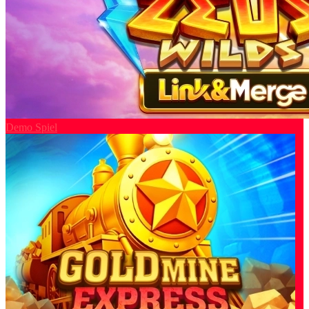
Demo Spiel