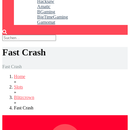
Hacksaw
Amatic
BGaming
BigTimeGaming
Gamomat
Fast Crash
Fast Crash
Home
»
Slots
»
Blitzcrown
»
Fast Crash