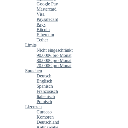
Google Pay
Mastercard
Visa
Paysafecard
Payz
Bitcoin
Ethereum
Tether
Limits
Nicht eingeschränkt
90.000€ pro Monat
80.000€ pro Monat
20.000€ pro Monat
Sprachen
Deutsch
Englisch
Spanisch
Französisch
Italienisch
Polnisch
Lizenzen
Curacao
Komoren
Deutschland
Kahnawake