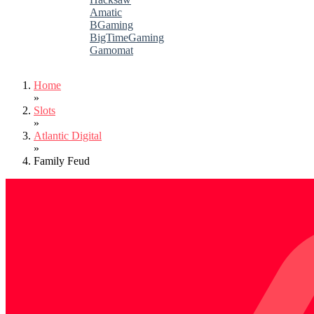
Amatic
BGaming
BigTimeGaming
Gamomat
Home
»
Slots
»
Atlantic Digital
»
Family Feud