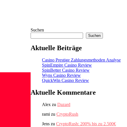
Suchen
Suchen
Aktuelle Beiträge
Casino Prestige Zahlungsmethoden Analyse
SpinEmpire Casino Review
SpinBetter Casino Review
Wyns Casino Review
QuickWin Casino Review
Aktuelle Kommentare
Alex
zu
Dazard
rami
zu
CryptoRush
Jens
zu
CryptoRush: 200% bis zu 2.500€