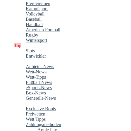
Pferderennen
Kampfsport
Volleyball
Baseball
Handball
American Football
Rugby
Wintersport
Slots
Slots
Entwickler
News
Anbieter-News
Wett-News
Wett-Tipps
Fußball-News
eSports-News
Box-News
Generelle-News
Häufig gesucht
Exclusive Bonis
Freiwetten
Wett Tipps
Zahlungsmethoden
Apple Pay