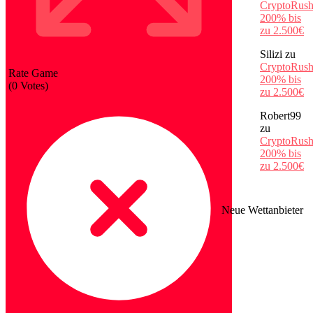
CryptoRush
200% bis
zu 2.500€
Silizi
zu
CryptoRush
Rate Game
200% bis
(
0
Votes)
zu 2.500€
Robert99
zu
CryptoRush
200% bis
zu 2.500€
Neue Wettanbieter