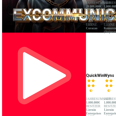
JAHRESUMSATZ:
JAHRES
20.000.000€
1.000.00
BESITZER:
BESITZE
Sprut
Liernin
Group
Enterpri
B.V.
LTD
LIZENZ:
LIZENZ:
Curacao
Komore
(Anjoua
QuickWin
Wyns
JAHRESUMSATZ:
JAHRES
1.000.000€
1.000.00
BESITZER:
BESITZE
Liernin
Liernin
Enterprises
Enterpri