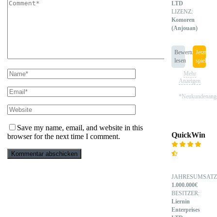
LTD
LIZENZ:
Komoren
(Anjouan)
Bewertung
Jetzt
lesen
spielen
Mehr
Anzeigen
*Neukundenang
Save my name, email, and website in this
QuickWin
browser for the next time I comment.
JAHRESUMSATZ
1.000.000€
BESITZER:
Liernin
Enterprises