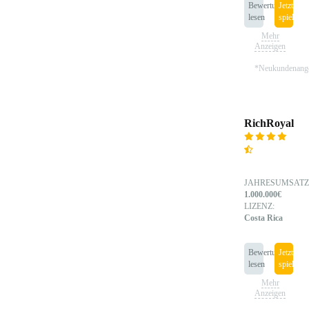
Bewertung
Jetzt
lesen
spielen
Mehr
Anzeigen
*Neukundenang
RichRoyal
JAHRESUMSATZ
1.000.000€
LIZENZ:
Costa Rica
Bewertung
Jetzt
lesen
spielen
Mehr
Anzeigen