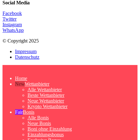
Social Media
Facebook
Twitter
Instagram
WhatsApp
© Copyright 2025
Impressum
Datenschutz
Home
Wettanbieter
Alle Wettanbieter
Beste Wettanbieter
Neue Wettanbieter
Krypto Wettanbieter
Bonis
Alle Bonis
Neue Bonis
Boni ohne Einzahlung
Einzahlungsbonus