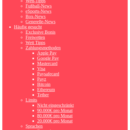
Wett-Tipps
Fußball-News
eSports-News
Box-News
Generelle-News
Häufig gesucht
Exclusive Bonis
Freiwetten
Wett Tipps
Zahlungsmethoden
Apple Pay
Google Pay
Mastercard
Visa
Paysafecard
Payz
Bitcoin
Ethereum
Tether
Limits
Nicht eingeschränkt
90.000€ pro Monat
80.000€ pro Monat
20.000€ pro Monat
Sprachen