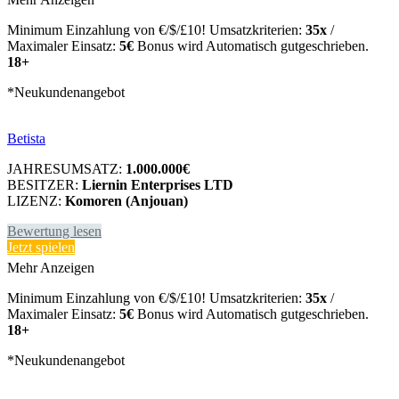
Minimum Einzahlung von €/$/£10! Umsatzkriterien:
35x
/
Maximaler Einsatz:
5€
Bonus wird Automatisch gutgeschrieben.
18+
*Neukundenangebot
Betista
JAHRESUMSATZ:
1.000.000€
BESITZER:
Liernin Enterprises LTD
LIZENZ:
Komoren (Anjouan)
Bewertung lesen
Jetzt spielen
Mehr Anzeigen
Minimum Einzahlung von €/$/£10! Umsatzkriterien:
35x
/
Maximaler Einsatz:
5€
Bonus wird Automatisch gutgeschrieben.
18+
*Neukundenangebot