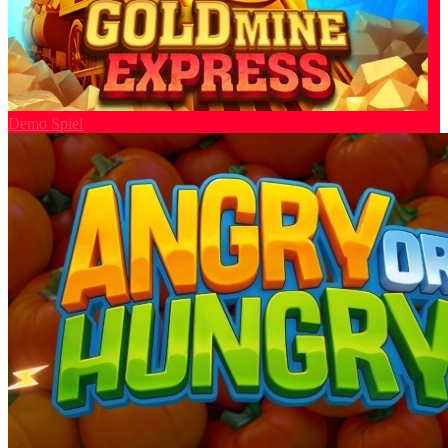
Demo Spiel