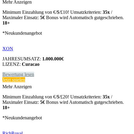
Mehr Anzeigen
Minimum Einzahlung von €/$/£10! Umsatzkriterien:
35x
/
Maximaler Einsatz:
5€
Bonus wird Automatisch gutgeschrieben.
18+
*Neukundenangebot
XON
JAHRESUMSATZ:
1.000.000€
LIZENZ:
Curacao
Bewertung lesen
Jetzt spielen
Mehr Anzeigen
Minimum Einzahlung von €/$/£20! Umsatzkriterien:
35x
/
Maximaler Einsatz:
5€
Bonus wird Automatisch gutgeschrieben.
18+
*Neukundenangebot
RichRoyal