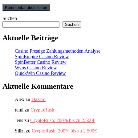
Suchen
Suchen
Aktuelle Beiträge
Casino Prestige Zahlungsmethoden Analyse
SpinEmpire Casino Review
SpinBetter Casino Review
Wyns Casino Review
QuickWin Casino Review
Aktuelle Kommentare
Alex
zu
Dazard
rami
zu
CryptoRush
Jens
zu
CryptoRush: 200% bis zu 2.500€
Silizi
zu
CryptoRush: 200% bis zu 2.500€