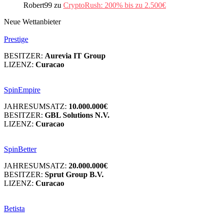
Robert99
zu
CryptoRush: 200% bis zu 2.500€
Neue Wettanbieter
Prestige
BESITZER:
Aurevia IT Group
LIZENZ:
Curacao
SpinEmpire
JAHRESUMSATZ:
10.000.000€
BESITZER:
GBL Solutions N.V.
LIZENZ:
Curacao
SpinBetter
JAHRESUMSATZ:
20.000.000€
BESITZER:
Sprut Group B.V.
LIZENZ:
Curacao
Betista