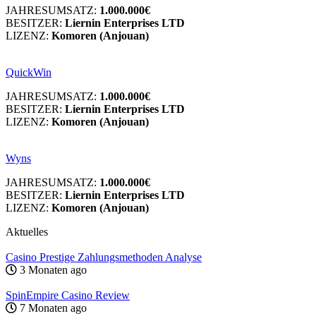
JAHRESUMSATZ:
1.000.000€
BESITZER:
Liernin Enterprises LTD
LIZENZ:
Komoren (Anjouan)
QuickWin
JAHRESUMSATZ:
1.000.000€
BESITZER:
Liernin Enterprises LTD
LIZENZ:
Komoren (Anjouan)
Wyns
JAHRESUMSATZ:
1.000.000€
BESITZER:
Liernin Enterprises LTD
LIZENZ:
Komoren (Anjouan)
Aktuelles
Casino Prestige Zahlungsmethoden Analyse
3 Monaten ago
SpinEmpire Casino Review
7 Monaten ago