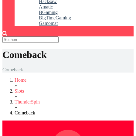
Hacksaw
Amatic
BGaming
BigTimeGaming
Gamomat
Comeback
Comeback
Home
»
Slots
»
ThunderSpin
»
Comeback