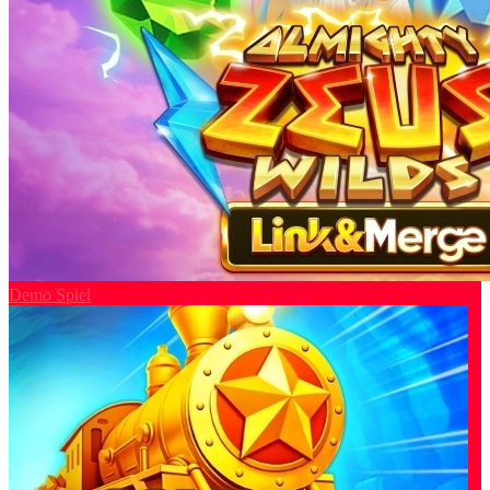
Demo Spiel