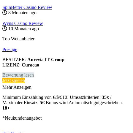
SpinBetter Casino Review
8 Monaten ago
Wyns Casino Review
10 Monaten ago
Top Wettanbieter
Prestige
BESITZER:
Aurevia IT Group
LIZENZ:
Curacao
Bewertung lesen
Jetzt spielen
Mehr Anzeigen
Minimum Einzahlung von €/$/£10! Umsatzkriterien:
35x
/
Maximaler Einsatz:
5€
Bonus wird Automatisch gutgeschrieben.
18+
*Neukundenangebot