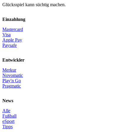
Glücksspiel kann süchtig machen.
Einzahlung
Mastercard
Visa
Apple Pay
Paysafe
Entwickler
Merkur
Novomatic
Play'n Go
Pragmatic
News
Alle
Fußball
eSport
Tipps