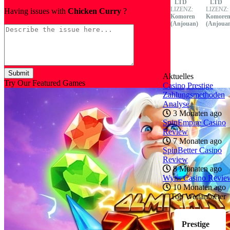
LTD
LTD
LIZENZ:
LIZENZ:
Having issues with
Chicken Curry
?
Komoren
Komore
(Anjouan)
(Anjoua
Submit
Aktuelles
Try Our Featured Games
Casino Prestige
Zahlungsmethoden
Analyse
3 Monaten ago
SpinEmpire Casino
Review
7 Monaten ago
SpinBetter Casino
Review
8 Monaten ago
Wyns Casino Revie
10 Monaten ago
Top Wettanbieter
Prestige