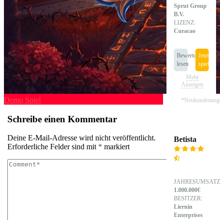
Sprut Group
B.V.
LIZENZ:
Curacao
Bewertung
Jetzt
lesen
spielen
Mehr
Anzeigen
Demo Spiel
*Neukundenang
Schreibe einen Kommentar
Deine E-Mail-Adresse wird nicht veröffentlicht.
Betista
Erforderliche Felder sind mit
*
markiert
JAHRESUMSATZ
1.000.000€
BESITZER:
Liernin
Enterprises