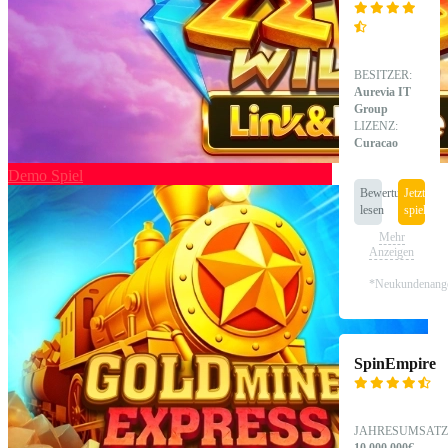
BESITZER:
Aurevia IT
Group
LIZENZ:
Curacao
Demo Spiel
Bewertung
Jetzt
lesen
spielen
Mehr
Anzeigen
*Neukundenang
SpinEmpire
JAHRESUMSATZ
10.000.000€