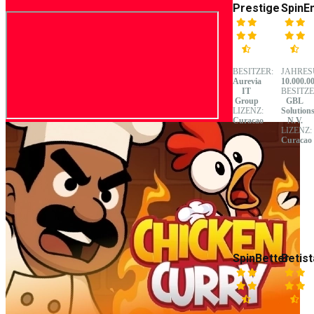
Prestige
SpinE
BESITZER:
JAHRES
Aurevia
10.000.0
IT
BESITZE
Group
GBL
LIZENZ:
Solution
Curacao
N.V.
LIZENZ:
Curacao
SpinBetter
Betist