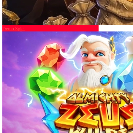
Demo Spiel