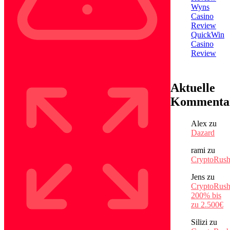
Wyns
Casino
Review
QuickWin
Casino
Review
Aktuelle
Kommenta
Alex
zu
Dazard
rami
zu
CryptoRus
Jens
zu
CryptoRush
200% bis
zu 2.500€
Silizi
zu