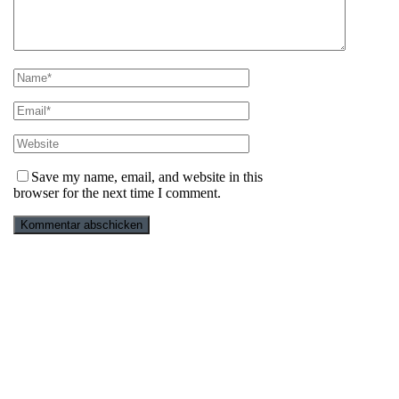
Save my name, email, and website in this
browser for the next time I comment.