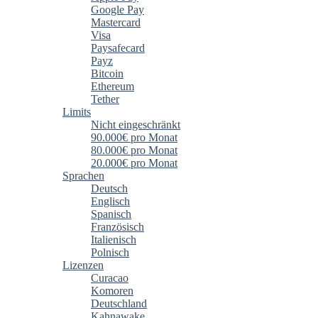
Google Pay
Mastercard
Visa
Paysafecard
Payz
Bitcoin
Ethereum
Tether
Limits
Nicht eingeschränkt
90.000€ pro Monat
80.000€ pro Monat
20.000€ pro Monat
Sprachen
Deutsch
Englisch
Spanisch
Französisch
Italienisch
Polnisch
Lizenzen
Curacao
Komoren
Deutschland
Kahnawake