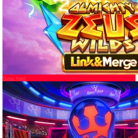
Demo Spiel