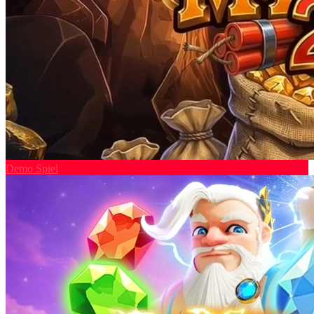
Demo Spiel