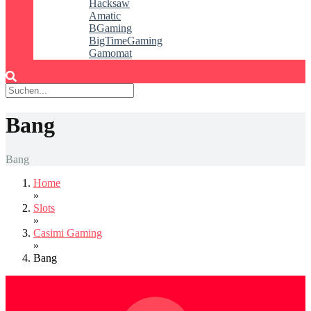
Hacksaw
Amatic
BGaming
BigTimeGaming
Gamomat
Bang
Bang
Home
»
Slots
»
Casimi Gaming
»
Bang