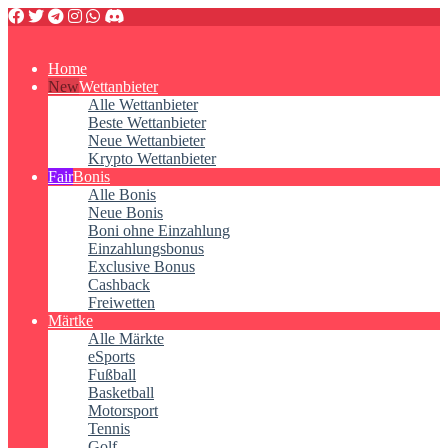
Home
Wettanbieter
Alle Wettanbieter
Beste Wettanbieter
Neue Wettanbieter
Krypto Wettanbieter
Bonis
Alle Bonis
Neue Bonis
Boni ohne Einzahlung
Einzahlungsbonus
Exclusive Bonus
Cashback
Freiwetten
Märtke
Alle Märkte
eSports
Fußball
Basketball
Motorsport
Tennis
Golf