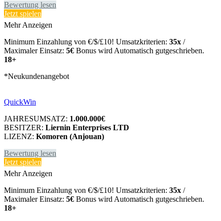
Bewertung lesen
Jetzt spielen
Mehr Anzeigen
Minimum Einzahlung von €/$/£10! Umsatzkriterien:
35x
/
Maximaler Einsatz:
5€
Bonus wird Automatisch gutgeschrieben.
18+
*Neukundenangebot
QuickWin
JAHRESUMSATZ:
1.000.000€
BESITZER:
Liernin Enterprises LTD
LIZENZ:
Komoren (Anjouan)
Bewertung lesen
Jetzt spielen
Mehr Anzeigen
Minimum Einzahlung von €/$/£10! Umsatzkriterien:
35x
/
Maximaler Einsatz:
5€
Bonus wird Automatisch gutgeschrieben.
18+