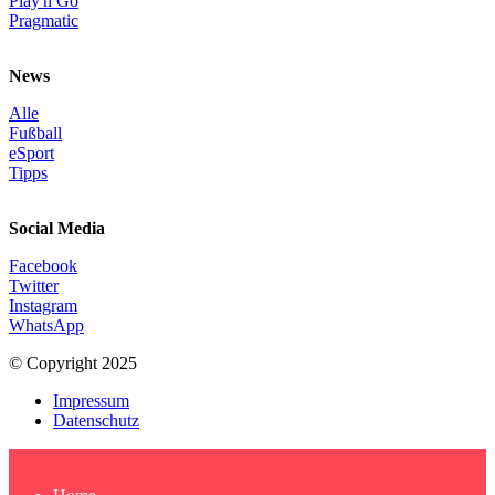
Play'n Go
Pragmatic
News
Alle
Fußball
eSport
Tipps
Social Media
Facebook
Twitter
Instagram
WhatsApp
© Copyright 2025
Impressum
Datenschutz