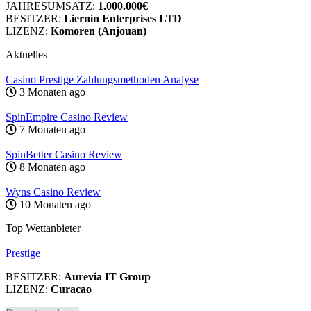
JAHRESUMSATZ:
1.000.000€
BESITZER:
Liernin Enterprises LTD
LIZENZ:
Komoren (Anjouan)
Aktuelles
Casino Prestige Zahlungsmethoden Analyse
3 Monaten ago
SpinEmpire Casino Review
7 Monaten ago
SpinBetter Casino Review
8 Monaten ago
Wyns Casino Review
10 Monaten ago
Top Wettanbieter
Prestige
BESITZER:
Aurevia IT Group
LIZENZ:
Curacao