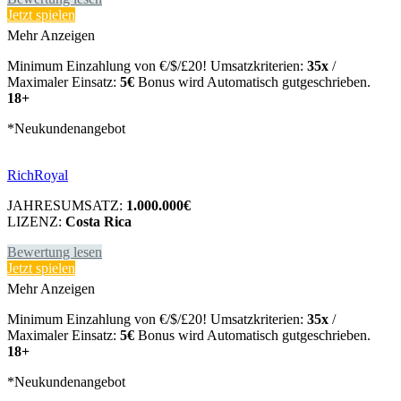
Jetzt spielen
Mehr Anzeigen
Minimum Einzahlung von €/$/£20! Umsatzkriterien:
35x
/
Maximaler Einsatz:
5€
Bonus wird Automatisch gutgeschrieben.
18+
*Neukundenangebot
RichRoyal
JAHRESUMSATZ:
1.000.000€
LIZENZ:
Costa Rica
Bewertung lesen
Jetzt spielen
Mehr Anzeigen
Minimum Einzahlung von €/$/£20! Umsatzkriterien:
35x
/
Maximaler Einsatz:
5€
Bonus wird Automatisch gutgeschrieben.
18+
*Neukundenangebot