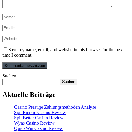
Save my name, email, and website in this browser for the next
time I comment.
Suchen
Suchen
Aktuelle Beiträge
Casino Prestige Zahlungsmethoden Analyse
SpinEmpire Casino Review
SpinBetter Casino Review
Wyns Casino Review
QuickWin Casino Review